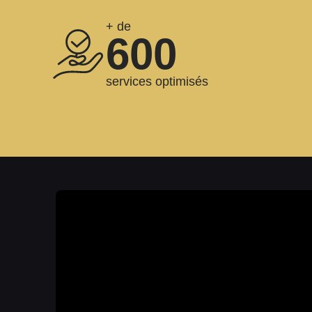
+ de
600
services optimisés