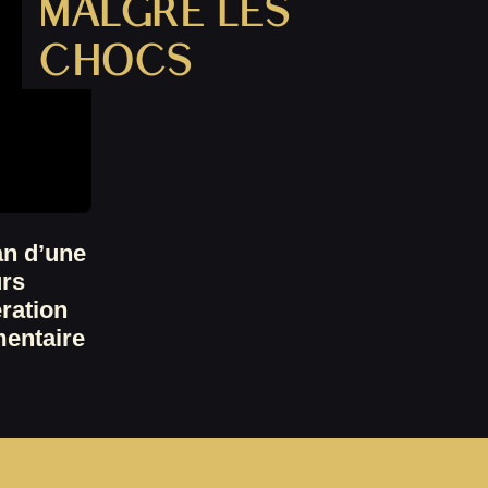
MALGRÉ LES
CHOCS
an d’une
urs
ération
mentaire