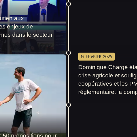
utien aux
les enjeux de
ormes dans le secteur
14 FÉVRIER 2024
Dominique Chargé était
crise agricole et souli
coopératives et les PM
réglementaire, la compét
 : 50 propositions pour