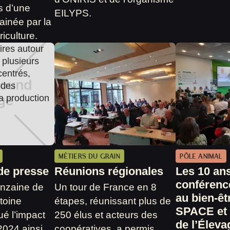
s d’une
EILYPS.
ainée par la
riculture.
MÉTIERS DU GRAIN
PÔLE ANIMAL
de presse
Réunions régionales
Les 10 an
conférenc
inzaine de
Un tour de France en 8
au bien-êt
ntoine
étapes, réunissant plus de
SPACE et
é l’impact
250 élus et acteurs des
de l’Éleva
024 ainsi
coopératives, a permis