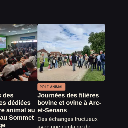
PÔLE ANIMAL
s des
Journées des filières
es dédiées
bovine et ovine à Arc-
re animal au
et-Senans
 au Sommet
Des échanges fructueux
ge
avec une centaine de