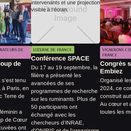
RATEURS DE
LUZERNE DE FRANCE
VIGNERONS CO
FRANCE
Conférence SPACE
oup de
Congrès su
Du 17 au 19 septembre, la
Embiez
filière a présenté les
s'est tenu
Organisé les
avancées de ses
, à Paris, en
2024, ce con
programmes de recherche
c Terre de
construit au
sur les ruminants. Plus de
Au cœur et 
50 participants ont
féminin a
toutes les m
échangé avec les
up de Cœur
chercheurs d'INRAE,
 cuvées ont
d'ONIRIS et de l'organisme