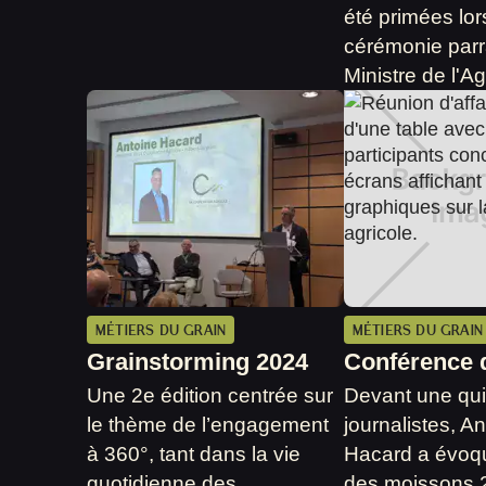
été primées lor
cérémonie parr
Ministre de l'Ag
MÉTIERS DU GRAIN
MÉTIERS DU GRAIN
Grainstorming 2024
Conférence 
Une 2e édition centrée sur
Devant une qu
le thème de l’engagement
journalistes, A
à 360°, tant dans la vie
Hacard a évoqu
quotidienne des
des moissons 2