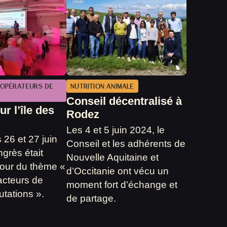
OPÉRATEURS DE
NUTRITION ANIMALE
Conseil décentralisé à
r l’île des
Rodez
Les 4 et 5 juin 2024, le
 26 et 27 juin
Conseil et les adhérents de
grès était
Nouvelle Aquitaine et
tour du thème «
d’Occitanie ont vécu un
acteurs de
moment fort d’échange et
utations ».
de partage.