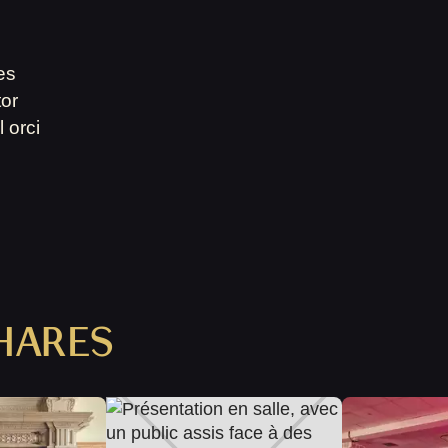
es
or
 orci
HARES