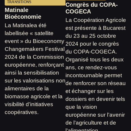
TRANSITIONS
Congrès du COPA-
Matinale
COGECA
Bioéconomie
La Coopération Agricole
La Matinalea été
est présente à Bucarest
labellisée « satellite
du 23 au 25 octobre
event » du Bioeconomy
2024 pour le congrès
Changemakers Festival
du COPA-COGECA.
2024 de la Commission
Organisé tous les deux
européenne, renforçant
ans, ce rendez-vous
ainsi la sensibilisation
incontournable permet
sur les valorisations non
de renforcer son réseau
alimentaires de la
et échanger sur les
biomasse agricole et la
dossiers en devenir tels
visibilité d’initiatives
que la vision
coopératives.
européenne sur l’avenir
de l’agriculture et de
l’alimentation.